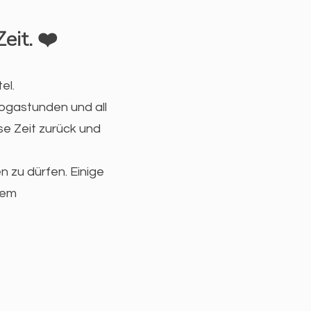
eit. ❤️
el.
ogastunden und all
se Zeit zurück und
n zu dürfen. Einige
dem