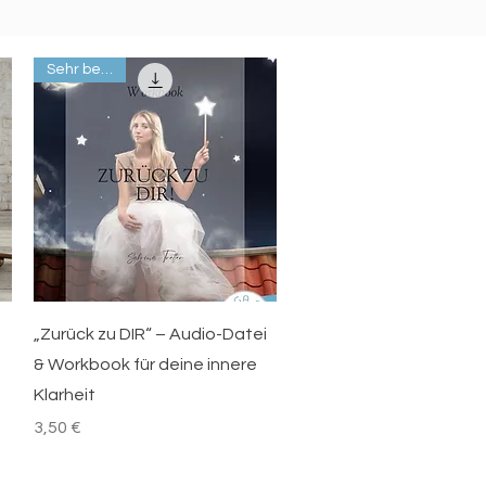
Sehr beliebt
Schnellansicht
„Zurück zu DIR“ – Audio-Datei
& Workbook für deine innere
Klarheit
Preis
3,50 €