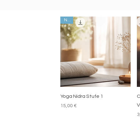
Neu
Schnellansicht
Yoga Nidra Stufe 1
C
V
Preis
15,00 €
P
3