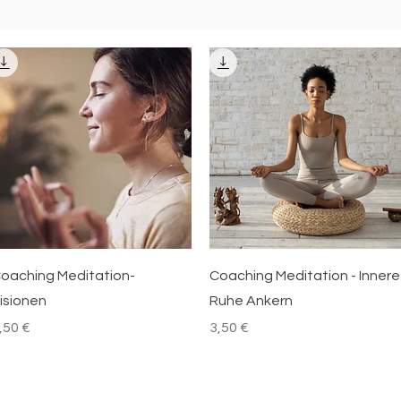
Schnellansicht
Schnellansicht
oaching Meditation-
Coaching Meditation - Innere
isionen
Ruhe Ankern
reis
Preis
,50 €
3,50 €