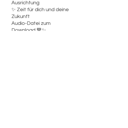
Ausrichtung
✨ Zeit für dich und deine
Zukunft
Audio-Datei zum
Download 💙✨
YogaSolutions
Info@Yoga-Solutions.de
Im Bahnhof, Rohrbach / Pfalz