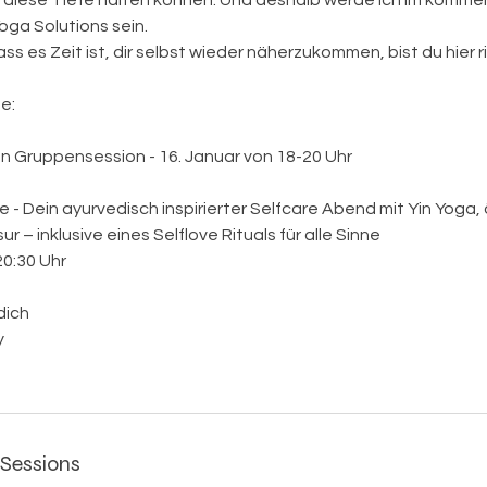
ie diese Tiefe halten können. Und deshalb werde ich im komm
oga Solutions sein.
s es Zeit ist, dir selbst wieder näherzukommen, bist du hier ri
e:
on Gruppensession - 16. Januar von 18-20 Uhr
 - Dein ayurvedisch inspirierter Selfcare Abend mit Yin Yoga,
r – inklusive eines Selflove Rituals für alle Sinne
20:30 Uhr
dich
y
Sessions