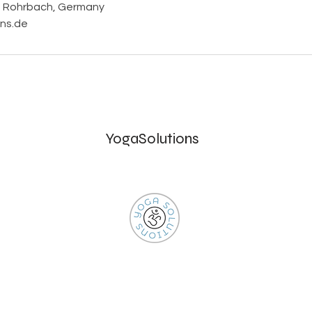
, Rohrbach, Germany
ns.de
YogaSolutions
Info@Yoga-Solutions.de
Im Bahnhof, Rohrbach / Pfalz