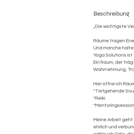
Mail
an:
Hey@Jillbohn.de
Beschreibung
„Die wichtigste Ver
Räume tragen Ener
Und manche halte
Yoga Solutions ist f
Ein Raum, der trä
Wahrnehmung, Tra
Hier öffne ich Räum
*Tiefgehende Soul-
*Reiki
*Mentoringsession
Meine Arbeit geht 
ehrlich und verbund