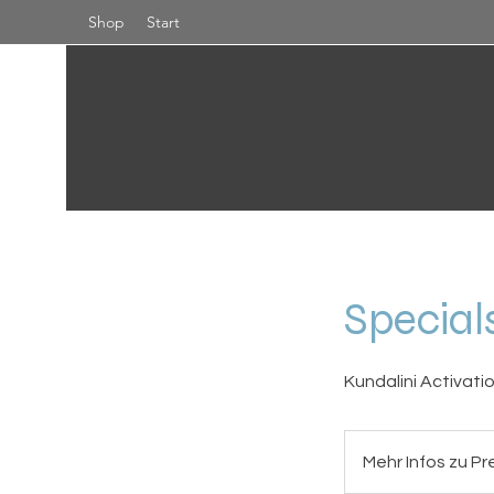
Shop
Start
Specials
Kundalini Activatio
Mehr
Infos
Mehr Infos zu Pr
zu
Preisen
via