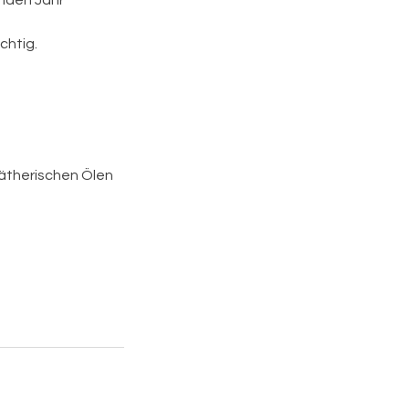
enden Jahr
chtig.
 ätherischen Ölen