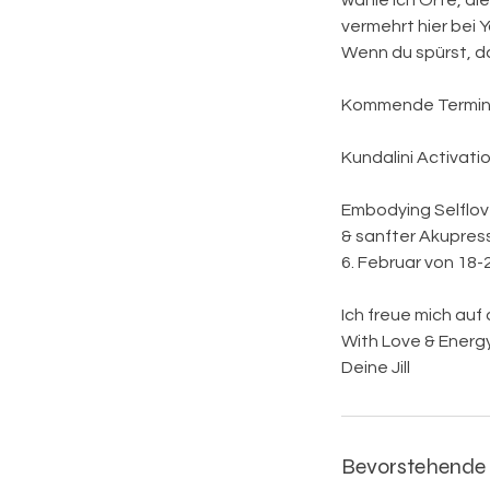
wähle ich Orte, d
vermehrt hier bei Y
Wenn du spürst, das
Kommende Termin
Kundalini Activati
Embodying Selflove
& sanfter Akupressu
6. Februar von 18-
Ich freue mich auf 
With Love & Energ
Deine Jill
Bevorstehende 