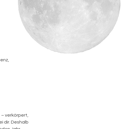
senz,
 – verkörpert,
i dir. Deshalb