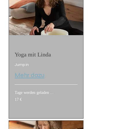
Yoga mit Linda
Jump in
Mehr dazu
Tage werden geladen ...
17
17 €
Euro