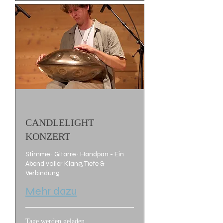
CANDLELIGHT
KONZERT
Stimme · Gitarre · Handpan - Ein
Abend voller Klang, Tiefe &
Verbindung
Mehr dazu
Tage werden geladen ...