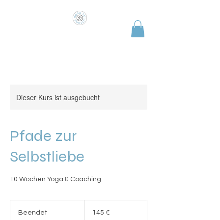
COME AS YOU ARE
Dieser Kurs ist ausgebucht
Pfade zur
Selbstliebe
10 Wochen Yoga & Coaching
145
Euro
Beendet
B
145 €