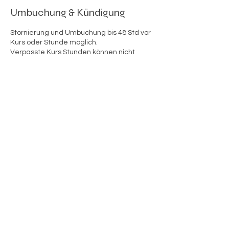
Umbuchung & Kündigung
Stornierung und Umbuchung bis 48 Std vor
Kurs oder Stunde möglich.
Verpasste Kurs Stunden können nicht
nachgeholt werden.
Kontaktangaben
Bahnhofstraße 61, Rohrbach, Germany
Info@yoga-solutions.de
YogaSolutions